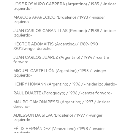
JOSE ROSAURO CABRERA (Argentino) / 1985 / -insider
izquierdo-
MARCOS APARECIDO (Brasileño) / 1993 / -insider
izquiedo-
JUAN CARLOS CABANILLAS (Peruano) / 1988 / -insider
izquierdo-
HÉCTOR ADOMAITIS (Argentino) / 1989-1990
/2013winger derecho-
JUAN CARLOS JUÁREZ (Argentino) / 1994 / -centre
forward-
MIGUEL CASTELLÓN (Argentino) / 1995 / -winger
izquierdo-
HENRY HOMANN (Argentino) / 1996 / -insider izquierdo-
RAUL DUARTE (Paraguayo) / 1996 / -centre forward-
MAURO CAMONARESSI (Argentino) / 1997 / -insider
derecho-
ADILSSON DA SILVA (Brasileño) / 1997 / -winger
izquierdo-
FÉLIX HERNÁNDEZ (Venezolano) / 1998 / -insider