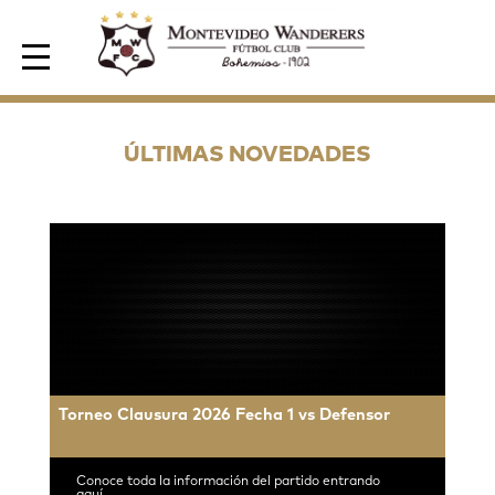
Area de Socios
ÚLTIMAS NOVEDADES
Torneo Clausura 2026 Fecha 1 vs Defensor
Conoce toda la información del partido entrando