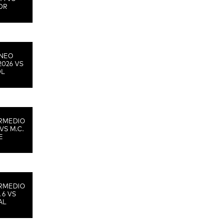
OR
RNEO
2026 VS
OL
RMEDIO
VS M.C.
E
RMEDIO
 6 VS
AL