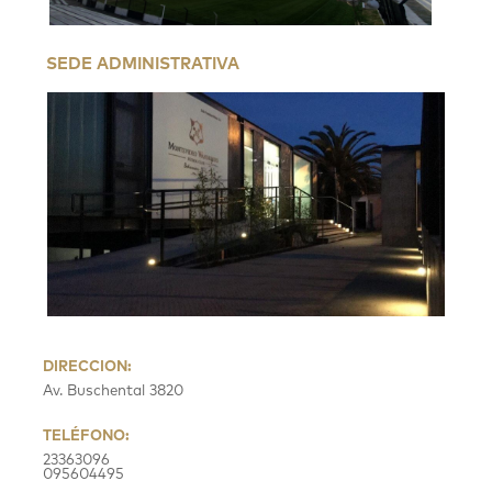
SEDE ADMINISTRATIVA
DIRECCION:
Av. Buschental 3820
TELÉFONO:
23363096
095604495