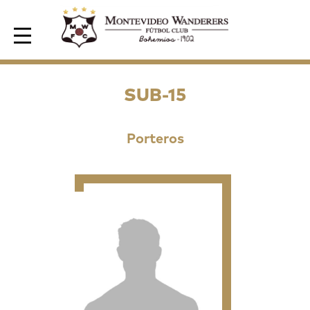
Area de Socios
SUB-15
Porteros