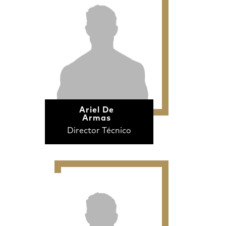
Ariel De
Armas
Director Técnico