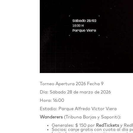
Torneo Apertura 2026 Fecha 9
Día: Sábado 28 de marzo de 2026
Hora: 16:00
Estadio: Parque Alfredo Víctor Viera
Wanderers
(Tribuna Borjas y Saporiti):
Generales: $ 150 por
RedTickets
y Red
Socios: canje gratis con cuota al día 