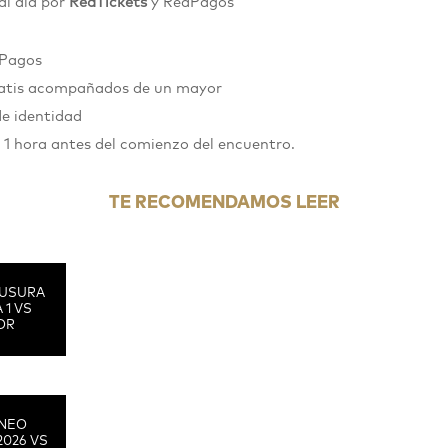
al día por
RedTickets
y RedPagos
dPagos
gratis acompañados de un mayor
de identidad
n 1 hora antes del comienzo del encuentro.
TE RECOMENDAMOS LEER
USURA
 1 VS
OR
RNEO
2026 VS