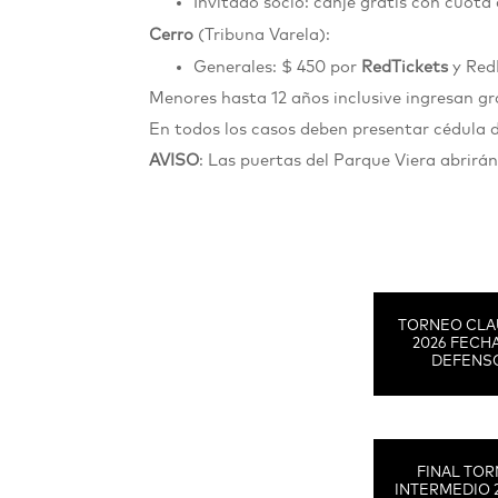
Invitado socio: canje gratis con cuota 
Cerro
(Tribuna Varela):
Generales: $ 450 por
RedTickets
y Re
Menores hasta 12 años inclusive ingresan 
En todos los casos deben presentar cédula 
AVISO
: Las puertas del Parque Viera abrirá
TORNEO CLA
2026 FECHA
DEFENS
FINAL TO
INTERMEDIO 