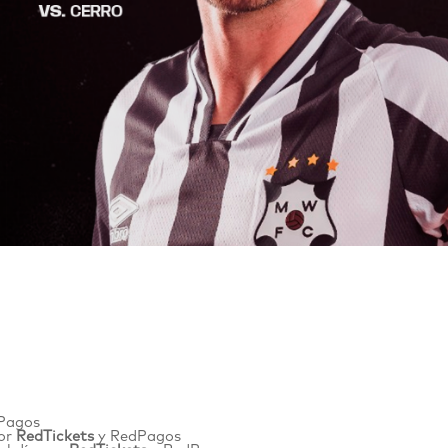
Pagos
por
RedTickets
y
RedPagos