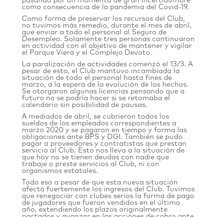
pasando por un momento de gran incertidumbre
como consecuencia de la pandemia del Covid-19.
Como forma de preservar los recursos del Club,
no tuvimos más remedio, durante el mes de abril,
que enviar a todo el personal al Seguro de
Desempleo. Solamente tres personas continuaron
en actividad con el objetivo de mantener y vigilar
el Parque Viera y el Complejo Devoto.
La paralización de actividades comenzó el 13/3. A
pesar de esto, el Club mantuvo incambiada la
situación de todo el personal hasta fines de
marzo, a la espera de la evolución de los hechos.
Se otorgaron algunas licencias pensando que a
futuro no se podría hacer si se retomaba el
calendario sin posibilidad de pausas.
A mediados de abril, se cubrieron todos los
sueldos de los empleados correspondientes a
marzo 2020 y se pagaron en tiempo y forma las
obligaciones ante BPS y DGI. También se pudo
pagar a proveedores y contratistas que prestan
servicio al Club. Esto nos lleva a la situación de
que hoy no se tienen deudas con nadie que
trabaje o preste servicios al Club, ni con
organismos estatales.
Todo eso a pesar de que esta nueva situación
afectó fuertemente los ingresos del Club. Tuvimos
que renegociar con clubes serios la forma de pago
de jugadores que fueron vendidos en el último
año, extendiendo los plazos originalmente
pactados y avanzar en las acciones de cobro ante