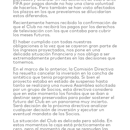
FIFA por pagos donde no hay una clara voluntad
de hacerlos. Pero también se han visto afectados
los plazos en los que preveíamos se dilucidarían
estos diferendos.
Recientemente hemos recibido la confirmación de
que el Club no recibirá los pagos por los derechos
de televisación con los que contaba para cubrir
los meses futuros.
El haber cumplido con todas nuestras
obligaciones a la vez que se cayeron gran parte de
los ingresos proyectados, nos pone en una
delicada situación financiera y nos obliga a ser
extremadamente prudentes en las decisiones que
tomemos.
En el marco de lo anterior, la Comisión Directiva
ha resuelto cancelar la inversión en la cancha de
sintético que tenía programada. Si bien el
proyecto estaba en estado de suspenso hasta
tanto se realizara una nueva Asamblea solicitada
por un grupo de Socios, esta directiva considera
que en este momento los fondos que se iban a
destinar sean preservados para poder sostener el
futuro del Club en un panorama muy incierto.
Será decisión de la próxima directiva analizar
cualquier decisión de inversión y ejecutar un
eventual mandato de los Socios.
La situación del Club es delicada pero sólida. En
estos momentos la caja está prácticamente en
cero, pero al momento de que se reanuden las