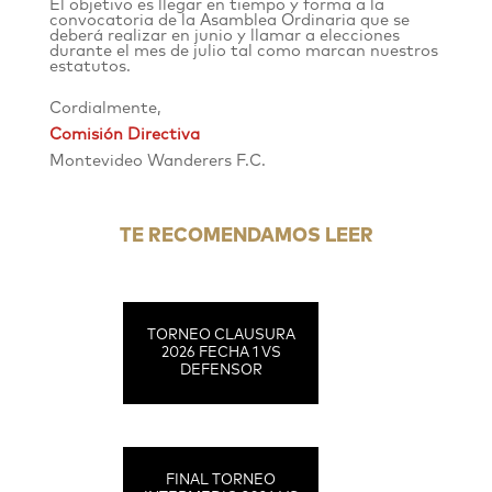
El objetivo es llegar en tiempo y forma a la
convocatoria de la Asamblea Ordinaria que se
deberá realizar en junio y llamar a elecciones
durante el mes de julio tal como marcan nuestros
estatutos.
Cordialmente,
Comisión Directiva
Montevideo Wanderers F.C.
TE RECOMENDAMOS LEER
TORNEO CLAUSURA
2026 FECHA 1 VS
DEFENSOR
FINAL TORNEO