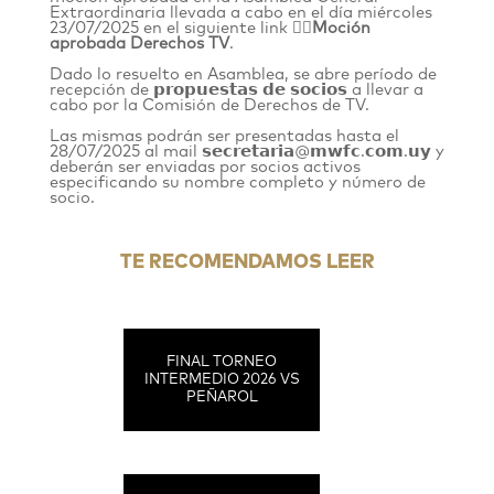
Extraordinaria llevada a cabo en el día miércoles
23/07/2025 en el siguiente link 👉🏻
Moción
aprobada Derechos TV
.
Dado lo resuelto en Asamblea, se abre período de
recepción de 𝗽𝗿𝗼𝗽𝘂𝗲𝘀𝘁𝗮𝘀 𝗱𝗲 𝘀𝗼𝗰𝗶𝗼𝘀 a llevar a
cabo por la Comisión de Derechos de TV.
Las mismas podrán ser presentadas hasta el
28/07/2025 al mail 𝘀𝗲𝗰𝗿𝗲𝘁𝗮𝗿𝗶𝗮@𝗺𝘄𝗳𝗰.𝗰𝗼𝗺.𝘂𝘆 y
deberán ser enviadas por socios activos
especificando su nombre completo y número de
socio.
TE RECOMENDAMOS LEER
FINAL TORNEO
INTERMEDIO 2026 VS
PEÑAROL