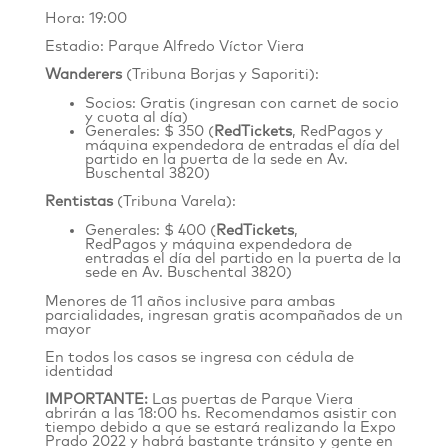
Hora: 19:00
Estadio: Parque Alfredo Víctor Viera
Wanderers
(Tribuna Borjas y Saporiti):
Socios: Gratis (ingresan con carnet de socio
y cuota al día)
Generales: $ 350 (
RedTickets
, RedPagos y
máquina expendedora de entradas el día del
partido en la puerta de la sede en
Av.
Buschental 3820
)
Rentistas
(Tribuna Varela):
Generales: $ 400 (
RedTickets
,
RedPagos y máquina expendedora de
entradas el día del partido en la puerta de la
sede en Av. Buschental 3820)
Menores de 11 años inclusive para ambas
parcialidades, ingresan gratis acompañados de un
mayor
En todos los casos se ingresa con cédula de
identidad
IMPORTANTE:
Las puertas de Parque Viera
abrirán a las 18:00 hs. Recomendamos asistir con
tiempo debido a que se estará realizando la Expo
Prado 2022 y habrá bastante tránsito y gente en