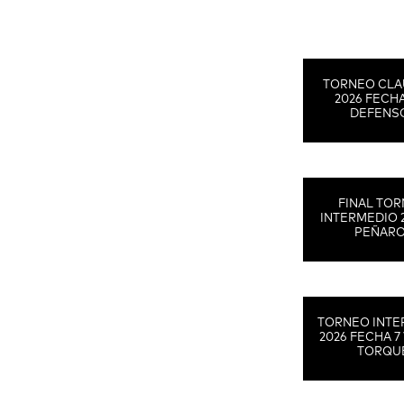
TORNEO CLA
2026 FECHA
DEFENS
FINAL TO
INTERMEDIO 
PEÑAR
TORNEO INTE
2026 FECHA 7 
TORQU