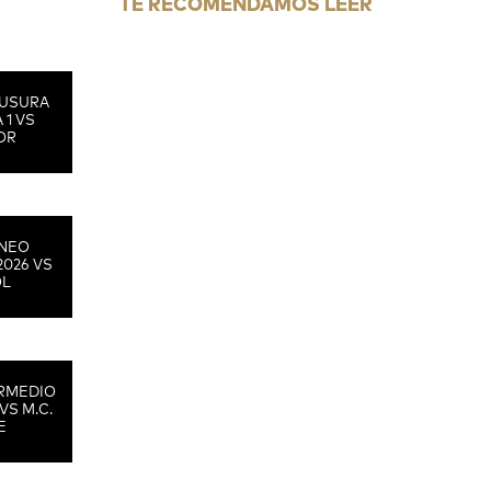
TE RECOMENDAMOS LEER
USURA
 1 VS
OR
RNEO
2026 VS
OL
RMEDIO
VS M.C.
E