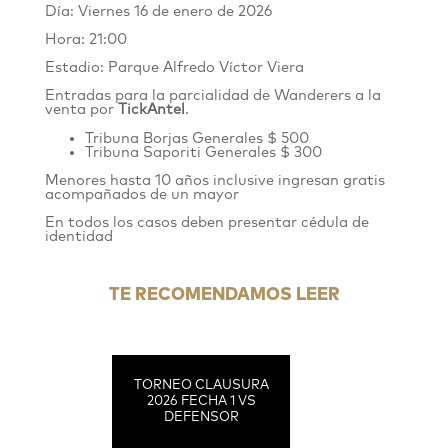
Día: Viernes 16 de enero de 2026
Hora: 21:00
Estadio: Parque Alfredo Víctor Viera
Entradas para la parcialidad de Wanderers
a
la
venta por
TickAnte
l
.
Tribuna Borjas Generales $ 500
Tribuna Saporiti Generales $ 300
Menores hasta 10 años inclusive ingresan gratis
acompañados de un mayor
En todos los casos deben presentar cédula de
identidad
TE RECOMENDAMOS LEER
TORNEO CLAUSURA
2026 FECHA 1 VS
DEFENSOR