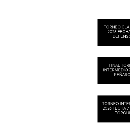
TORNEO CLA
2026 FECHA
DEFENS
FINAL TO
INTERMEDIO 
PEÑAR
TORNEO INTE
2026 FECHA 7 
TORQU