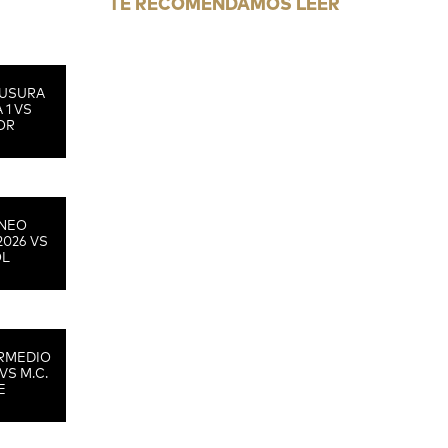
TE RECOMENDAMOS LEER
USURA
 1 VS
OR
RNEO
2026 VS
OL
RMEDIO
VS M.C.
E