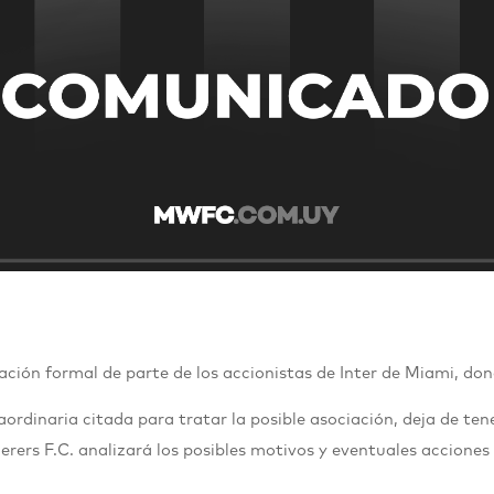
ación formal de parte de los accionistas de Inter de Miami, do
ordinaria citada para tratar la posible asociación, deja de ten
rs F.C. analizará los posibles motivos y eventuales acciones a