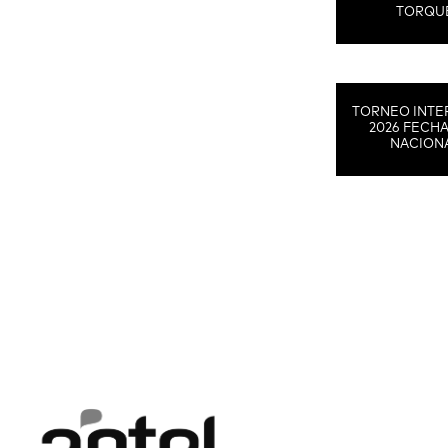
TORQU
TORNEO INTE
2026 FECHA
NACION