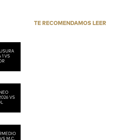
TE RECOMENDAMOS LEER
USURA
 1 VS
OR
RNEO
2026 VS
OL
RMEDIO
VS M.C.