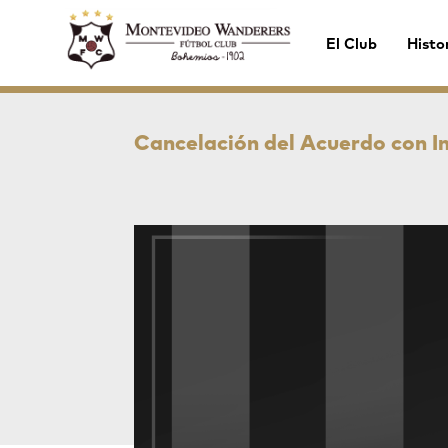
El Club
Histo
Cancelación del Acuerdo con I