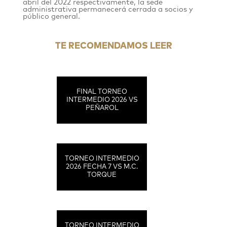
abril del 2022 respectivamente, la sede
administrativa permanecerá cerrada a socios y
público general.
TE RECOMENDAMOS LEER
FINAL TORNEO
INTERMEDIO 2026 VS
PEÑAROL
TORNEO INTERMEDIO
2026 FECHA 7 VS M.C.
TORQUE
TORNEO INTERMEDIO