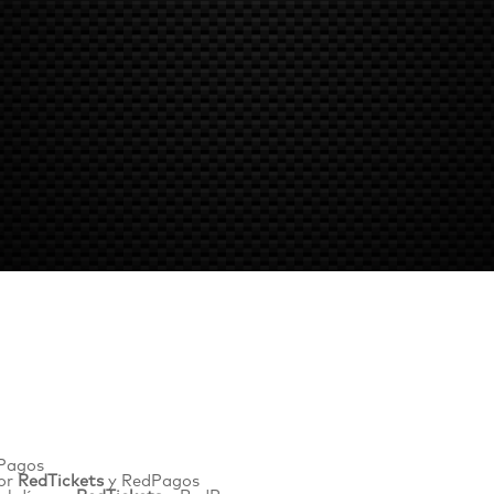
Pagos
por
RedTickets
y
RedPagos