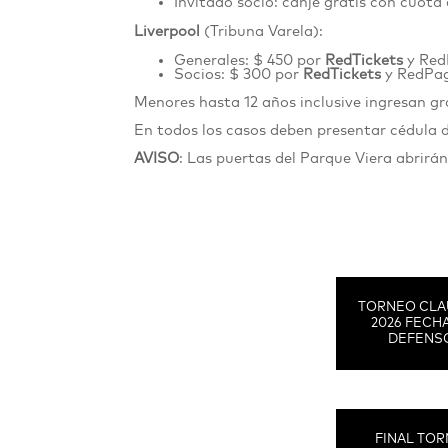
Invitado socio: canje gratis con cuota 
Liverpool
(Tribuna Varela):
Generales: $ 450 por
RedTickets
y Re
Socios: $ 300 por
RedTickets
y RedPa
Menores hasta 12 años inclusive ingresan 
En todos los casos deben presentar cédula 
AVISO
: Las puertas del Parque Viera abrirá
TORNEO CLA
2026 FECHA
DEFENS
FINAL TO