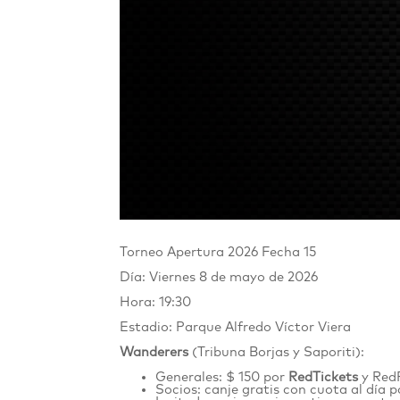
Torneo Apertura 2026 Fecha 15
Día: Viernes 8 de mayo de 2026
Hora: 19:30
Estadio: Parque Alfredo Víctor Viera
Wanderers
(Tribuna Borjas y Saporiti):
Generales: $ 150 por
RedTickets
y Red
Socios: canje gratis con cuota al día 