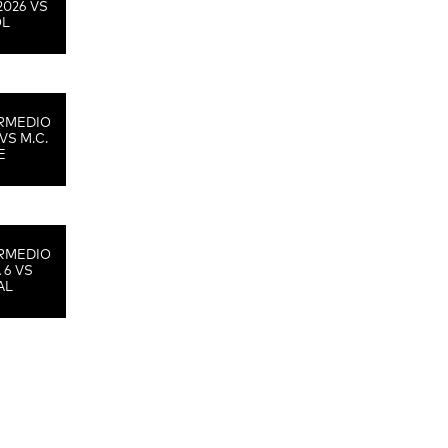
2026 VS
OL
RMEDIO
VS M.C.
E
RMEDIO
 6 VS
AL