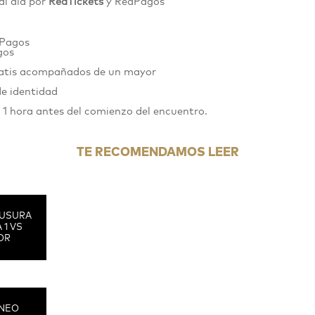
al día por
RedTickets
y RedPagos
dPagos
gos
gratis acompañados de un mayor
de identidad
n 1 hora antes del comienzo del encuentro.
TE RECOMENDAMOS LEER
USURA
 1 VS
OR
RNEO