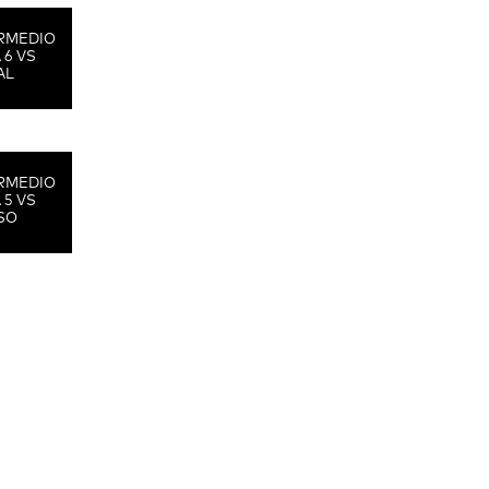
RMEDIO
 6 VS
AL
RMEDIO
 5 VS
SO