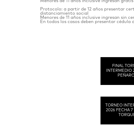
Menores de 11 años inclusive ingresan gra
Protocolo: a partir de 12 años presentar cer
distanciamiento social
Menores de 11 años inclusive ingresan sin c
En todos los casos deben presentar cédula 
FINAL TO
INTERMEDIO 
PEÑAR
TORNEO INTE
2026 FECHA 7 
TORQU