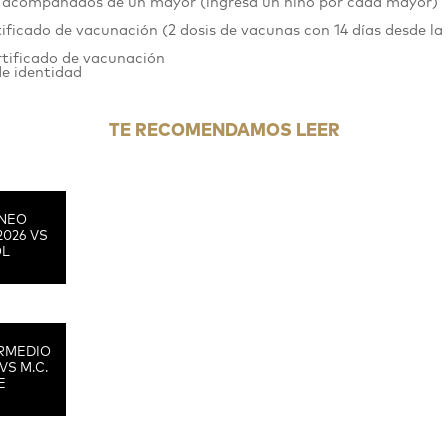
tis acompañados de un mayor
(ingresa un niño por cada mayor)
tificado de vacunación (2 dosis de vacunas con 14 días desde la
ertificado de vacunación
de identidad
TE RECOMENDAMOS LEER
RNEO
2026 VS
OL
RMEDIO
VS M.C.
E